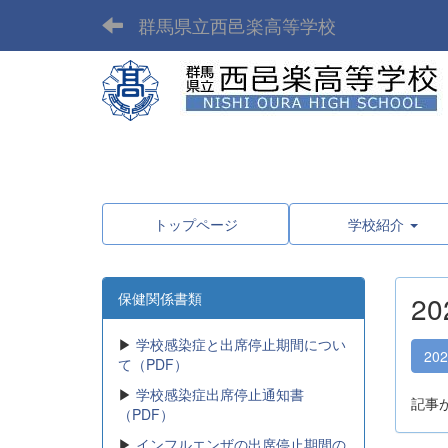
群馬県立西邑楽高等学校
トップページ
学校紹介
保健関係書類
2
▶
学校感染症と出席停止期間につい
20
て（PDF）
▶
学校感染症出席停止通知書
記事
（PDF）
▶
インフルエンザの出席停止期間の