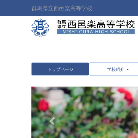
群馬県立西邑楽高等学校
トップページ
学校紹介
p
r
e
v
i
o