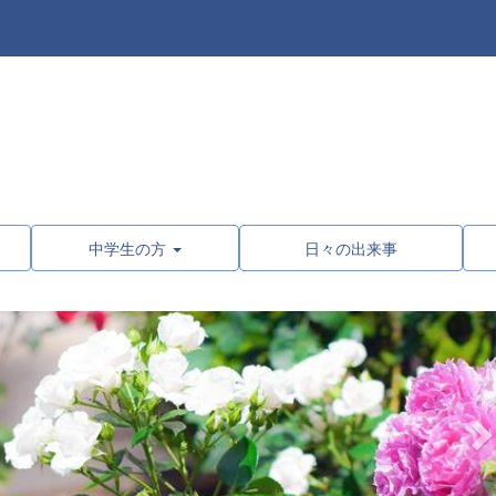
中学生の方
日々の出来事
n
e
x
t