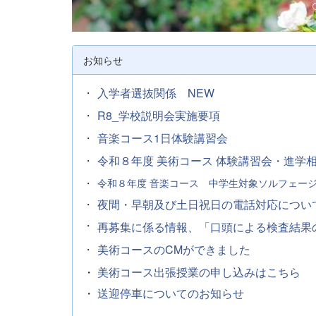
u
s
お知らせ
入学者選抜関係 NEW
・
R8_学校説明会実施要項
・
音楽コース1日体験講習会
・
令和８年度 美術コース 体験講習会・進学
・
・
令和８年度 音楽コース 中学生対象ソルフェー
夜間・早朝及び土日祝日の電話対応について
・
・
再募集に係る情報、「口頭による検査結果
美術コースのCMができました
・
・
美術コース出張授業の申し込みはこちら
・
送迎停車についてのお知らせ