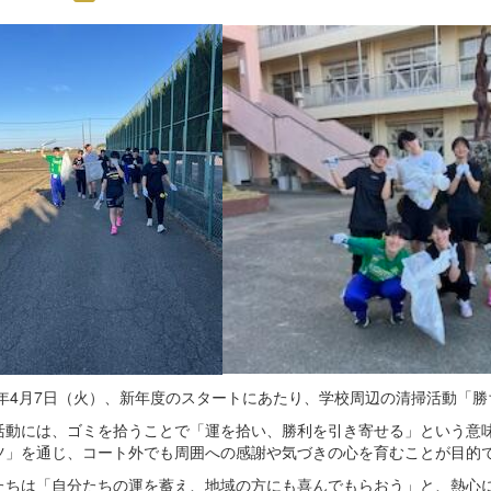
26年4月7日（火）、新年度のスタートにあたり、学校周辺の清掃活動「
活動には、ゴミを拾うことで「運を拾い、勝利を引き寄せる」という意
ツ」を通じ、コート外でも周囲への感謝や気づきの心を育むことが目的
たちは「自分たちの運を蓄え、地域の方にも喜んでもらおう」と、熱心