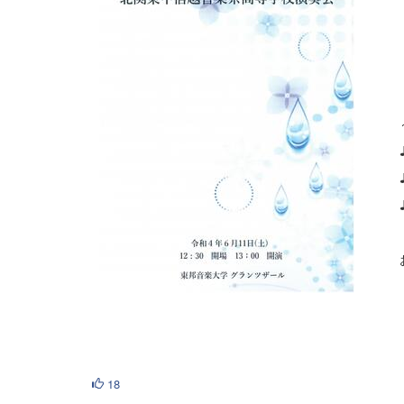
・埼
・群
・埼
～本
♪ ピ
♪ サ
♪ 
お時間
18