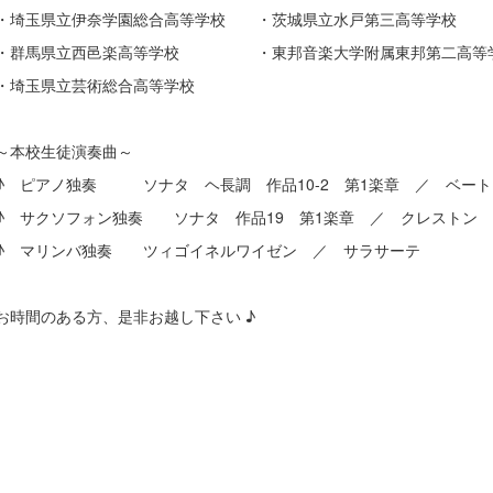
玉県立伊奈学園総合高等学校 ・茨城県立水戸第三高等学校
馬県立西邑楽高等学校 ・東邦音楽大学附属東邦第二高等
玉県立芸術総合高等学校
校生徒演奏曲～
アノ独奏 ソナタ ヘ長調 作品10-2 第1楽章 ／ ベート
クソフォン独奏 ソナタ 作品19 第1楽章 ／ クレストン
マリンバ独奏 ツィゴイネルワイゼン ／ サラサーテ
のある方、是非お越し下さい ♪