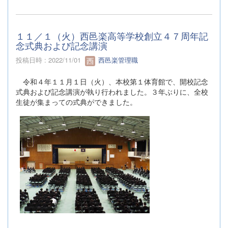
１１／１（火）西邑楽高等学校創立４７周年記
念式典および記念講演
投稿日時 : 2022/11/01
西邑楽管理職
令和４年１１月１日（火）、本校第１体育館で、開校記念
式典および記念講演が執り行われました。３年ぶりに、全校
生徒が集まっての式典ができました。